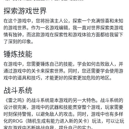
探索游戏世界
在这个游戏中，您将扮演主人公，探索一个充满惊喜和未知
的游戏世界。作为一名游戏编辑，我一直对世界探索类游戏
情有独钟，而这款游戏在探索性和游戏体验方面都给我留下
了深刻的印象。
锤炼技能
在游戏中，您需要锤炼自己的技能，学会如何击败敌人，并
通过游戏中的关卡来探索世界。同时，您还需要学会使用游
戏中的道具和技巧，才能更好的探索更加危险的地区。
战斗系统
《雷之鸣》的战斗系统是本游戏的另一大特色。战斗系统的
设计很完美，游戏中的武器和技能贯穿整个游戏，玩家需要
时刻保持警惕，以避免敌人的攻击。同时，游戏中也有多样
化的ROG（随机生成有能力进入新的关卡）玩法，可以让玩
家在游戏中不断挑战自我，提升自己的实力。