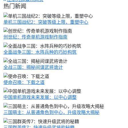
热门新闻
单机三国战纪2：突破等级上限，重塑中心
创世纪：传奇单机游戏制作指南
全面战争三国：水阵兵种的巧妙构筑
全战三国：揭秘间谍武将诡计
使命召唤：下载之道
中国单机游戏未来发展：以中心调整
三国萌主：从普通角色到中心，升级攻略大揭秘
三国群英传7：快速升级武将的秘籍