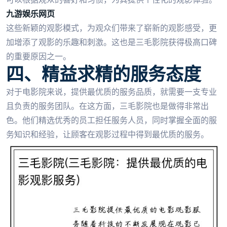
九游娱乐网页
这些新颖的观影模式，为观众们带来了崭新的观影感受，更
加增添了观影的乐趣和刺激。这也是三毛影院获得极高口碑
的重要原因之一。
四、精益求精的服务态度
对于电影院来说，提供最优质的服务品质，就需要一支专业
且负责的服务团队。在这方面，三毛影院也是做得非常出
色。他们精选优秀的员工担任服务人员，同时掌握全面的服
务知识和经验，让顾客在观影过程中得到最优质的服务。