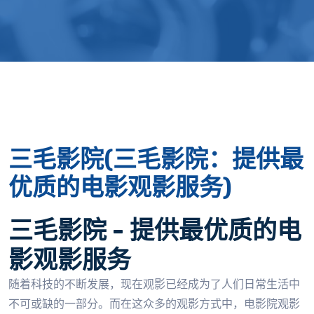
三毛影院(三毛影院：提供最
优质的电影观影服务)
三毛影院 - 提供最优质的电
影观影服务
随着科技的不断发展，现在观影已经成为了人们日常生活中
不可或缺的一部分。而在这众多的观影方式中，电影院观影