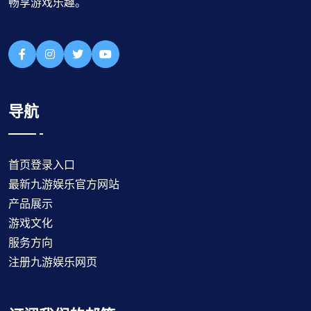
畅享游戏乐趣。
导航
首页登录入口
最新九游娱乐官方网站
产品展示
游戏文化
服务方向
注册九游娱乐网页