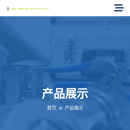
产品展示
首页
产品展示