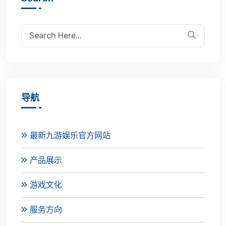
导航
最新九游娱乐官方网站
产品展示
游戏文化
服务方向