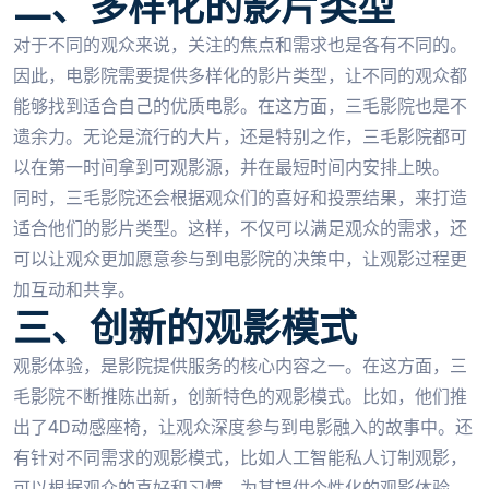
二、多样化的影片类型
对于不同的观众来说，关注的焦点和需求也是各有不同的。
因此，电影院需要提供多样化的影片类型，让不同的观众都
能够找到适合自己的优质电影。在这方面，三毛影院也是不
遗余力。无论是流行的大片，还是特别之作，三毛影院都可
以在第一时间拿到可观影源，并在最短时间内安排上映。
同时，三毛影院还会根据观众们的喜好和投票结果，来打造
适合他们的影片类型。这样，不仅可以满足观众的需求，还
可以让观众更加愿意参与到电影院的决策中，让观影过程更
加互动和共享。
三、创新的观影模式
观影体验，是影院提供服务的核心内容之一。在这方面，三
毛影院不断推陈出新，创新特色的观影模式。比如，他们推
出了4D动感座椅，让观众深度参与到电影融入的故事中。还
有针对不同需求的观影模式，比如人工智能私人订制观影，
可以根据观众的喜好和习惯，为其提供个性化的观影体验。