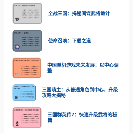
全战三国：揭秘间谍武将诡计
使命召唤：下载之道
中国单机游戏未来发展：以中心调
整
三国萌主：从普通角色到中心，升级
攻略大揭秘
三国群英传7：快速升级武将的秘
籍