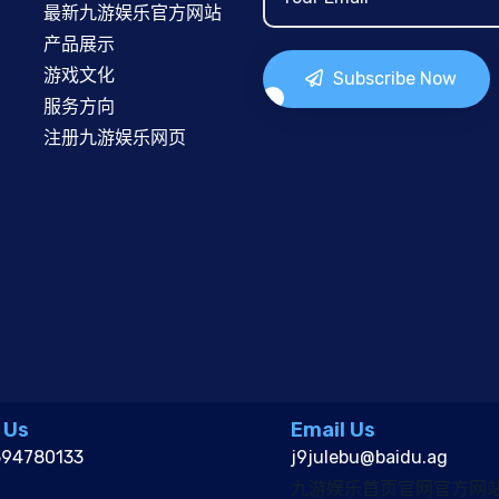
最新九游娱乐官方网站
产品展示
游戏文化
Subscribe Now
服务方向
注册九游娱乐网页
 Us
Email Us
594780133
j9julebu@baidu.ag
九游娱乐首页官网官方网