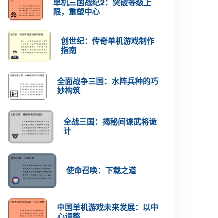
单机三国战纪2：突破等级上
限，重塑中心
创世纪：传奇单机游戏制作
指南
全面战争三国：水阵兵种的巧
妙构筑
全战三国：揭秘间谍武将诡
计
使命召唤：下载之道
中国单机游戏未来发展：以中
心调整