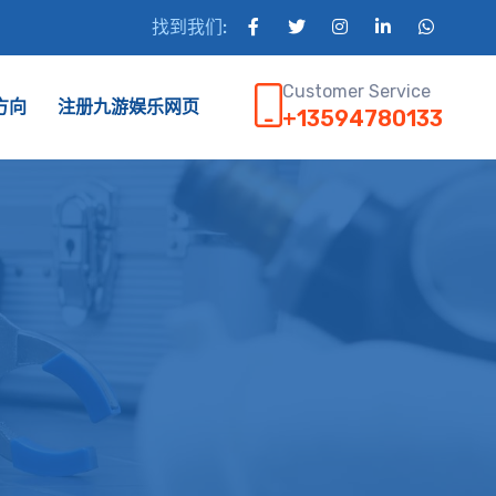
找到我们:
Customer Service
方向
注册九游娱乐网页
+13594780133