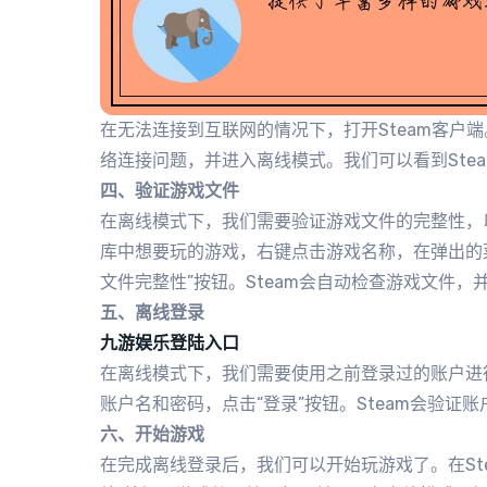
在无法连接到互联网的情况下，打开Steam客户端
络连接问题，并进入离线模式。我们可以看到Stea
四、验证游戏文件
在离线模式下，我们需要验证游戏文件的完整性，以
库中想要玩的游戏，右键点击游戏名称，在弹出的菜
文件完整性”按钮。Steam会自动检查游戏文件
五、离线登录
九游娱乐登陆入口
在离线模式下，我们需要使用之前登录过的账户进行
账户名和密码，点击“登录”按钮。Steam会验证
六、开始游戏
在完成离线登录后，我们可以开始玩游戏了。在St