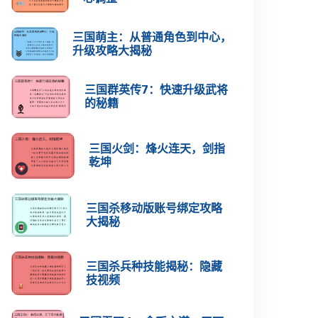
三国萌主：从普通角色到中心，
升级攻略大揭秘
三国群英传7：快速升级武将
的秘籍
三国火剑：烽火连天，剑指
乾坤
三国杀移动版账号绑定攻略
大揭秘
三国杀兵种技能揭秘：隐藏
技视频