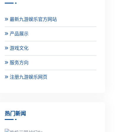
最新九游娱乐官方网站
产品展示
游戏文化
服务方向
注册九游娱乐网页
热门新闻