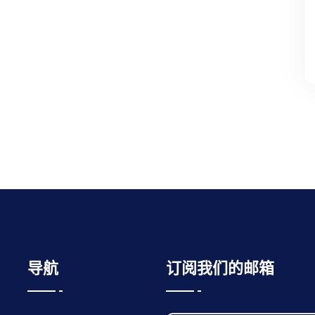
导航
订阅我们的邮箱