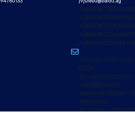
594780133
j9julebu@baidu.ag
九游娱乐首页官网官方网
九游娱乐首页官网手机版
九游娱乐首页官网手机版
九游娱乐首页官网Web网
九游娱乐首页官网app下
J9九游会 (JYH)官方网站 
誉官网
J9.com|J9游戏官方网站
J9集团|国际站官网
老哥俱乐部(中国)官网 - 
老哥交流社区
澳门·威尼斯人(尼克斯)官