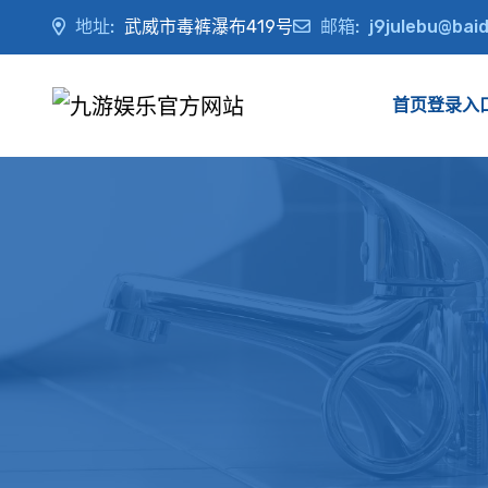
地址:
武威市毒裤瀑布419号
邮箱:
j9julebu@bai
首页登录入