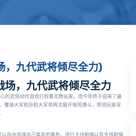
场，九代武将倾尽全力)
战场，九代武将倾尽全力
人心的武侠动作游戏打败着无数玩家。而今年终于迎来了最
军、曹操大军和孙权大军将再次展开殊死搏斗，带领玩家深
。
可以自由选择自己喜欢的角色，进行主线剧情以及支线剧情