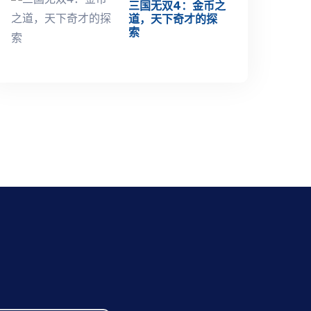
三国无双4：金币之
道，天下奇才的探
索