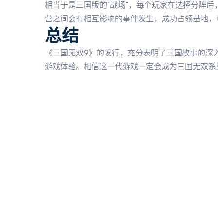
相当于是三国版的“战场”，每个玩家在选择分阵
营之间会有相互影响的事件发生，成功占领基地，
总结
《三国无双9》的发行，充分表明了三国故事的深
游戏体验。相信这一代游戏一定会成为三国无双系