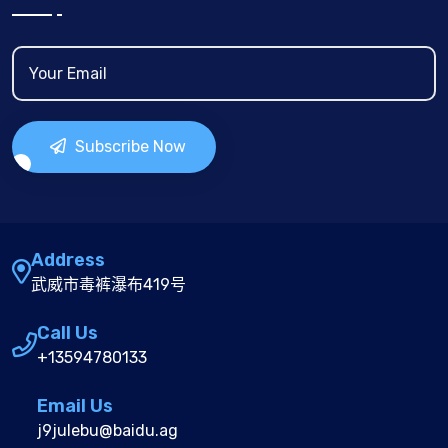
Subscribe Now
Address
武威市毒裤瀑布419号
Call Us
+13594780133
Email Us
j9julebu@baidu.ag