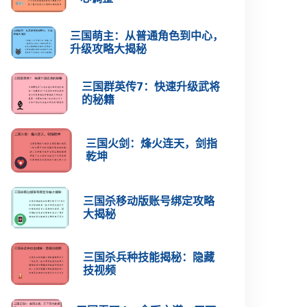
三国萌主：从普通角色到中心，
升级攻略大揭秘
三国群英传7：快速升级武将
的秘籍
三国火剑：烽火连天，剑指
乾坤
三国杀移动版账号绑定攻略
大揭秘
三国杀兵种技能揭秘：隐藏
技视频