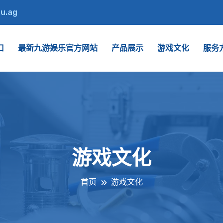
du.ag
口
最新九游娱乐官方网站
产品展示
游戏文化
服务
游戏文化
首页
游戏文化