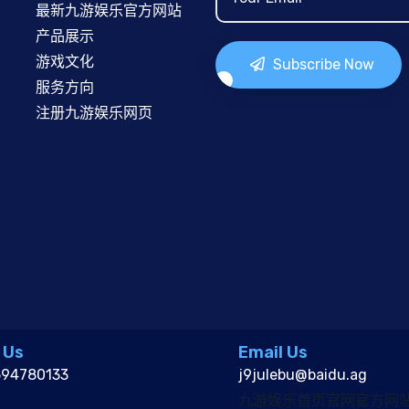
最新九游娱乐官方网站
产品展示
游戏文化
Subscribe Now
服务方向
注册九游娱乐网页
 Us
Email Us
594780133
j9julebu@baidu.ag
九游娱乐首页官网官方网