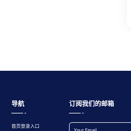
导航
订阅我们的邮箱
首页登录入口