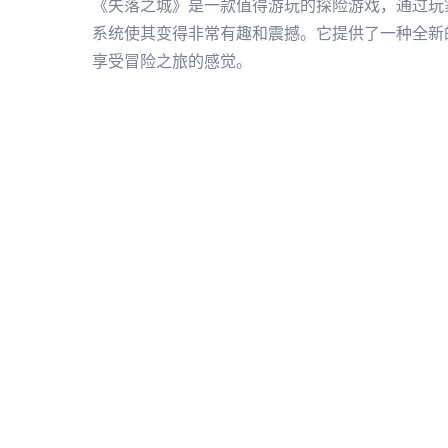
《失落之城》是一款值得游玩的探险游戏，通过玩
系统使其变得非常有趣和震撼。它提供了一种全新
享受冒险之旅的感觉。