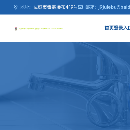
地址:
武威市毒裤瀑布419号
邮箱:
j9julebu@bai
首页登录入